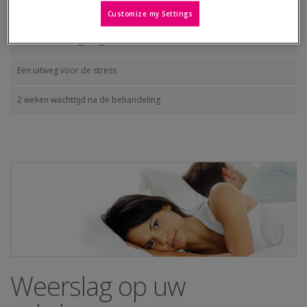
Steun voor elkaar
Customize my Settings
Steun uit uw omgeving
Een uitweg voor de stress
2 weken wachttijd na de behandeling
Weerslag op uw