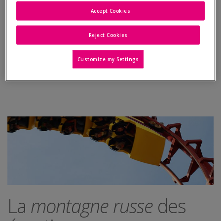
Comment soutenir votre partenaire ?
Accept Cookies
Les relations avec l'entourage
Reject Cookies
Gérez le stress
Customize my Settings
Les 2 semaines d'attente après un traitement
La
montagne russe
des