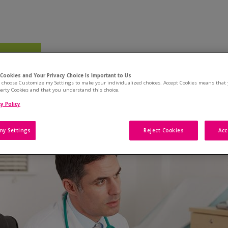
diagnostics
Les thérapies
L'après thérapie
Aspect émotionnel
 Cookies and Your Privacy Choice Is Important to Us
choose Customize my Settings to make your individualized choices. Accept Cookies means that 
-party Cookies and that you understand this choice.
y Policy
U PATIENT
my Settings
Reject Cookies
Acc