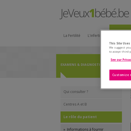
JeVeux
1
bébé.be
La Fertilité
L'infertilité
Examens & 
This Site Uses
We suggest you 
to accept third
See our Privac
EXAMENS & DIAGNOSTICS
LE RÔLE D
Customize 
Qui consulter ?
Centres A et B
Le rôle du patient
» Informations à fournir