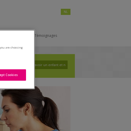
NL
Pour les hommes
Témoignages
you are choosing
ept Cookies