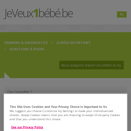
JeVeux
1
bébé.be
NL
EXAMENS & DIAGNOSTICS
LE RÔLE DU PATIENT
QUESTIONS À POSER
Qui consulter ?
Centres A et B
This Site Uses Cookies and Your Privacy Choice Is Important to Us
We suggest you choose Customize my Settings to make your individualized
choices. Accept Cookies means that you are choosing to accept third-party Cookies
Le rôle du patient
and that you understand this choice.
See our Privacy Policy
» Informations à fournir