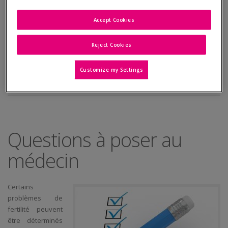
» Conseils généraux
Accept Cookies
» Questions à poser
Reject Cookies
Examens, symptômes & diagnostics féminins
Customize my Settings
Examens, symptômes & diagnostics masculins
Questions à poser au
médecin
Certains
problèmes de
fertilité peuvent
être déterminés