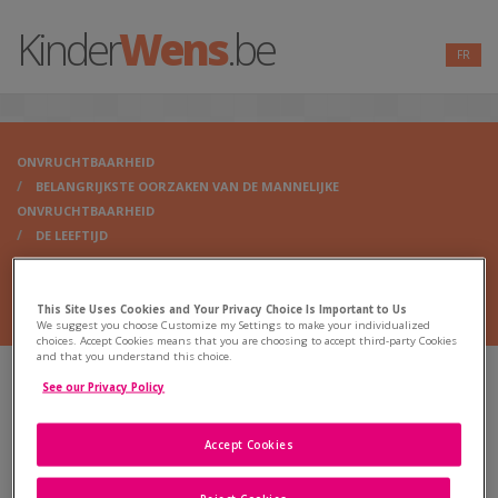
Kinder
Wens
.be
FR
ONVRUCHTBAARHEID
BELANGRIJKSTE OORZAKEN VAN DE MANNELIJKE
ONVRUCHTBAARHEID
DE LEEFTIJD
This Site Uses Cookies and Your Privacy Choice Is Important to Us
We suggest you choose Customize my Settings to make your individualized
choices. Accept Cookies means that you are choosing to accept third-party Cookies
and that you understand this choice.
See our Privacy Policy
Verminderde vruchtbaarheid
Onverklaarde onvruchtbaarheid
Accept Cookies
Wees op de hoogte