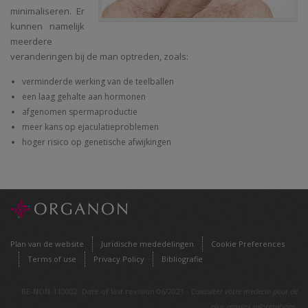
minimaliseren. Er
kunnen namelijk
meerdere
veranderingen bij de man optreden, zoals:
verminderde werking van de teelballen
een laag gehalte aan hormonen
afgenomen spermaproductie
meer kans op ejaculatieproblemen
hoger risico op genetische afwijkingen
Plan van de website
Juridische mededelingen
Cookie Preferences
Terms of use
Privacy Policy
Bibliografie
BE-NON-110002. Date of last revision 06/2021 -
Consultez votre medecin pour de
plus amples informations.