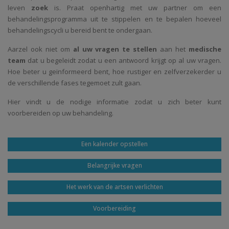
leven
zoek
is. Praat openhartig met uw partner om een
behandelingsprogramma uit te stippelen en te bepalen hoeveel
behandelingscycli u bereid bent te ondergaan.
Aarzel ook niet om
al uw vragen te stellen
aan het
medische
team
dat u begeleidt zodat u een antwoord krijgt op al uw vragen.
Hoe beter u geïnformeerd bent, hoe rustiger en zelfverzekerder u
de verschillende fases tegemoet zult gaan.
Hier vindt u de nodige informatie zodat u zich beter kunt
voorbereiden op uw behandeling.
Een kalender opstellen
Belangrijke vragen
Het werk van de artsen verlichten
Voorbereiding