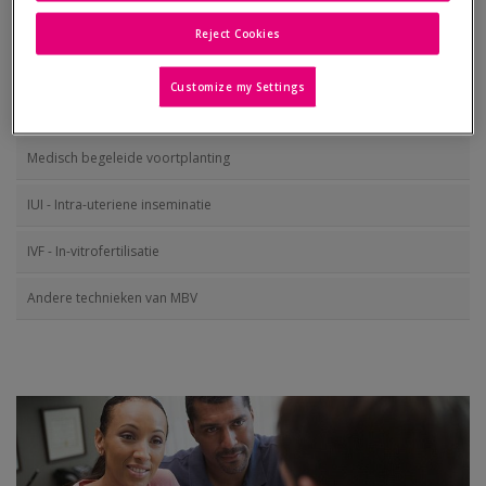
» Voorbereiding
Reject Cookies
Medicamenteuze behandelingen
Customize my Settings
Chirurgische behandelingen
Medisch begeleide voortplanting
IUI - Intra-uteriene inseminatie
IVF - In-vitrofertilisatie
Andere technieken van MBV