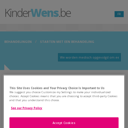
Kinder
Wens
.be
FR
BEHANDELINGEN
STARTEN MET EEN BEHANDELING
Starten met een behandeling
This Site Uses Cookies and Your Privacy Choice Is Important to Us
We suggest you choose Customize my Settings to make your individualized
» Kalender
choices. Accept Cookies means that you are choosing to accept third-party Cookies
and that you understand this choice.
» Belangrijke vragen
See our Privacy Policy
» Een lichtere taak voor uw arts
Accept Cookies