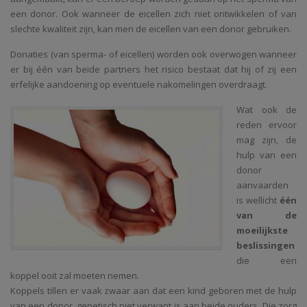
een donor. Ook wanneer de eicellen zich niet ontwikkelen of van
slechte kwaliteit zijn, kan men de eicellen van een donor gebruiken.
Donaties (van sperma- of eicellen) worden ook overwogen wanneer
er bij één van beide partners het risico bestaat dat hij of zij een
erfelijke aandoening op eventuele nakomelingen overdraagt.
Wat ook de
reden ervoor
mag zijn, de
hulp van een
donor
aanvaarden
is wellicht
één
van de
moeilijkste
beslissingen
die een
koppel ooit zal moeten nemen.
Koppels tillen er vaak zwaar aan dat een kind geboren met de hulp
van een donor, genetisch niet verwant is aan beide ouders. Die zorg