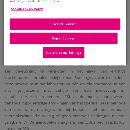
and that you understand this choice.
See our Privacy Policy
Accept Cookies
Reject Cookies
Customize my Settings
Intracytoplasmatische sperma-injectie (IntraCytoplasmic Sperm
Injection - ICSI) wordt toegepast in combinatie met IVF om de kans op
een bevruchting te vergroten in het geval van ernstige
vruchtbaarheidsproblemen bij de man. Samengevat wordt er tijdens
deze procedure in het laboratorium één enkele spermacel in een
eicel geïnjecteerd met behulp van een microscoop en
gesofisticeerde instrumenten. ICSI is de meest aangewezen
behandeling bij ernstige afwijkingen van het sperma. Deze methode
kan ook worden aangewend bij koppels met een normale
spermakwaliteit die weinig of geen embryo's verkregen na een
gangbare IVF. De gemiddelde slaagkans per cyclus bedraagt bij ICSI
ongeveer 25%.