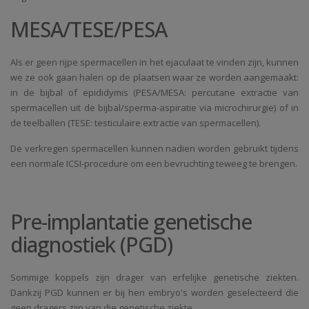
MESA/TESE/PESA
Als er geen rijpe spermacellen in het ejaculaat te vinden zijn, kunnen
we ze ook gaan halen op de plaatsen waar ze worden aangemaakt:
in de bijbal of epididymis (PESA/MESA: percutane extractie van
spermacellen uit de bijbal/sperma-aspiratie via microchirurgie) of in
de teelballen (TESE: testiculaire extractie van spermacellen).
De verkregen spermacellen kunnen nadien worden gebruikt tijdens
een normale ICSI-procedure om een bevruchting teweeg te brengen.
Pre-implantatie genetische
diagnostiek (PGD)
Sommige koppels zijn drager van erfelijke genetische ziekten.
Dankzij PGD kunnen er bij hen embryo's worden geselecteerd die
geen dragers zijn van die genetische ziekte.