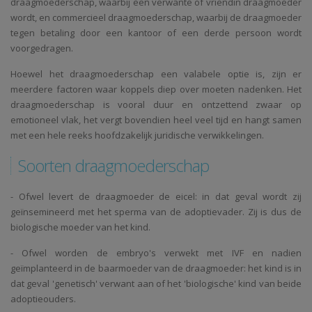
draagmoederschap, waarbij een verwante of vriendin draagmoeder
wordt, en commercieel draagmoederschap, waarbij de draagmoeder
tegen betaling door een kantoor of een derde persoon wordt
voorgedragen.
Hoewel het draagmoederschap een valabele optie is, zijn er
meerdere factoren waar koppels diep over moeten nadenken. Het
draagmoederschap is vooral duur en ontzettend zwaar op
emotioneel vlak, het vergt bovendien heel veel tijd en hangt samen
met een hele reeks hoofdzakelijk juridische verwikkelingen.
Soorten draagmoederschap
- Ofwel levert de draagmoeder de eicel: in dat geval wordt zij
geïnsemineerd met het sperma van de adoptievader. Zij is dus de
biologische moeder van het kind.
- Ofwel worden de embryo's verwekt met IVF en nadien
geïmplanteerd in de baarmoeder van de draagmoeder: het kind is in
dat geval 'genetisch' verwant aan of het 'biologische' kind van beide
adoptieouders.