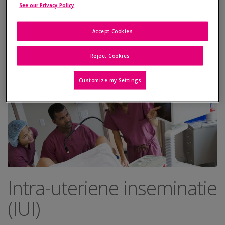
See our Privacy Policy
IUI - Intra-uteriene inseminatie
IVF - In-vitrofertilisatie
Accept Cookies
Andere technieken van MBV
Reject Cookies
Customize my Settings
Intra-uteriene inseminatie
(IUI)