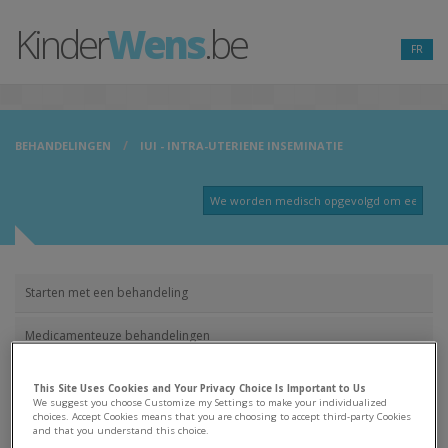
Kinder
Wens
.be
FR
BEHANDELINGEN
IUI - INTRA-UTERIENE INSEMINATIE
Starten met een behandeling
Medicamenteuze behandelingen
Chirurgische behandelingen
This Site Uses Cookies and Your Privacy Choice Is Important to Us
We suggest you choose Customize my Settings to make your individualized
choices. Accept Cookies means that you are choosing to accept third-party Cookies
Medisch begeleide voortplanting
and that you understand this choice.