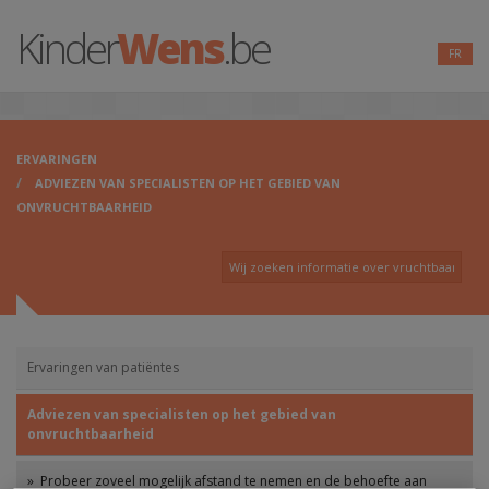
Kinder
Wens
.be
FR
ERVARINGEN
ADVIEZEN VAN SPECIALISTEN OP HET GEBIED VAN
ONVRUCHTBAARHEID
Ervaringen van patiëntes
Adviezen van specialisten op het gebied van
onvruchtbaarheid
» Probeer zoveel mogelijk afstand te nemen en de behoefte aan