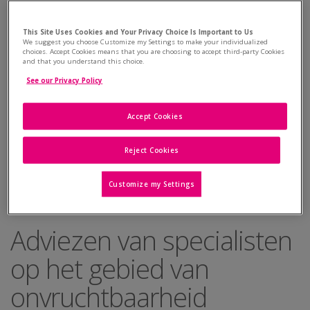
controle los te laten
This Site Uses Cookies and Your Privacy Choice Is Important to Us
» Probeer u niet schuldig te voelen
We suggest you choose Customize my Settings to make your individualized
choices. Accept Cookies means that you are choosing to accept third-party Cookies
and that you understand this choice.
» Leren hoe om stress te beheersen
See our Privacy Policy
» Onderschat de fase waarin de diagnose wordt gesteld niet
Accept Cookies
» Verzamel van tevoren zoveel mogelijk informatie
Reject Cookies
» Positief te blijven
Customize my Settings
Adviezen van specialisten
op het gebied van
onvruchtbaarheid