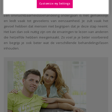
Ervaringen
Customize my Settings
Een onvruchtbaarheidsbehandeling ondergaan is niet gemakkelijk
en leidt vaak tot gevoelens van eenzaamheid. Je zult vaak het
gevoel hebben dat mensen niet begrijpen dat je deze stap neemt.
Het kan dan ook nuttig zijn om de ervaringen te lezen van anderen
die hetzelfde hebben meegemaakt. Zo voel je je beter voorbereid
en begrijp je ook beter wat de verschillende behandelingsfasen
inhouden.