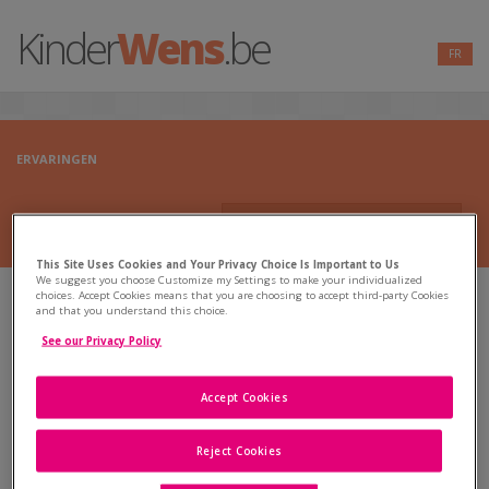
Kinder
Wens
.be
FR
ERVARINGEN
This Site Uses Cookies and Your Privacy Choice Is Important to Us
We suggest you choose Customize my Settings to make your individualized
choices. Accept Cookies means that you are choosing to accept third-party Cookies
and that you understand this choice.
Ervaringen van patiëntes
See our Privacy Policy
Adviezen van specialisten op het gebied van onvruchtbaarheid
Accept Cookies
Reject Cookies